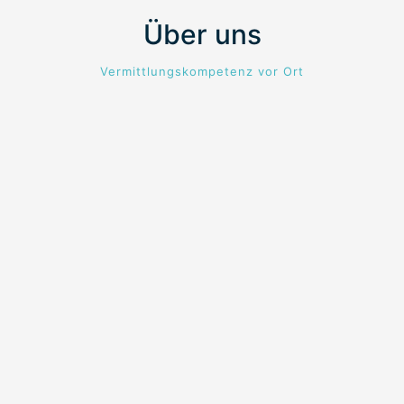
Über uns
Vermittlungskompetenz vor Ort
Capeleo GmbH
Sitz in Mühlhausen
Schwerpunkt: Vermittlung von Azubis und
Fachkräften in Deutschland und Europa
Personalagentur