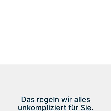
Noch immer sind Azubi- und Fachkräftestellen in Ihrem
Unternehmen unbesetzt? Denn in Ihrer Branche herrscht
Arbeitskräftemangel, und auf dem Arbeitsmarkt finden
Sie kein geeignetes, motiviertes Personal? Dann nutzen
Sie unser Angebot zur Vermittlung von Auszubildenden
und Fachkräften aus Vietnam.
Wir vermitteln über 250 freie Kandidierende aus Vietnam
mit fast 100% Erfolgsquote und für Sie völlig
unkompliziert. Start jederzeit möglich.
Das regeln wir alles
unkompliziert für Sie.