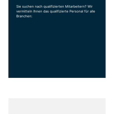
Sie suchen nach qualifizierten Mitarbeitern? Wir
vermitteln Ihnen das qualifizierte Personal für alle
Branchen:
Bauwesen
Industrie & Handwerk
Logistik & Produktion
Hotel & Gastronomie
Verkauf
Gesundheitswesen & Pflege