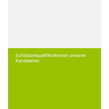
Schlüsselqualifiktationen unserer
Kandidaten
Freundliche Mentalität
Rasche Auffassungsgabe & hohe
Lernbereitschaft
Schnelle Integration
Enorme Leistungsbereitschaft