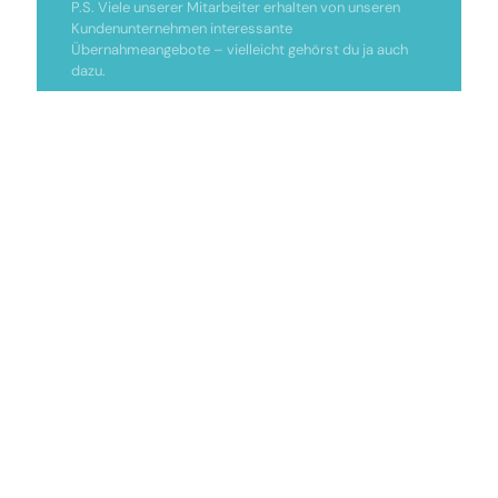
P.S. Viele unserer Mitarbeiter erhalten von unseren
Kundenunternehmen interessante
Übernahmeangebote – vielleicht gehörst du ja auch
dazu.