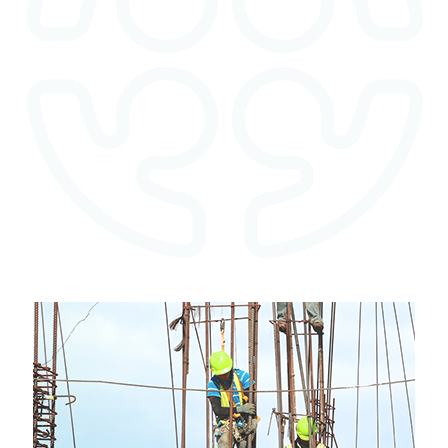
Dein sicherer Arbeitsplatz mit einfach mehr
Abwechslung.
Egal ob in der Zeitarbeit oder in der Personalvermittlung: Wir
finden spannende, vielfältige und interessante berufliche Jobs für
Dich – und das bei innovativen Unternehmen in unserer Region.
Sprich doch einfach mit uns über Deine Berufswünsche,
Karriereziele und Deine persönlichen Anforderungen – und schon
läuft unser Suchprozess nach dem perfekten Job. Oder Du
bewirbst Dich einfach auf eines unserer Jobangebote.
Wir freuen uns, von Dir zu hören.