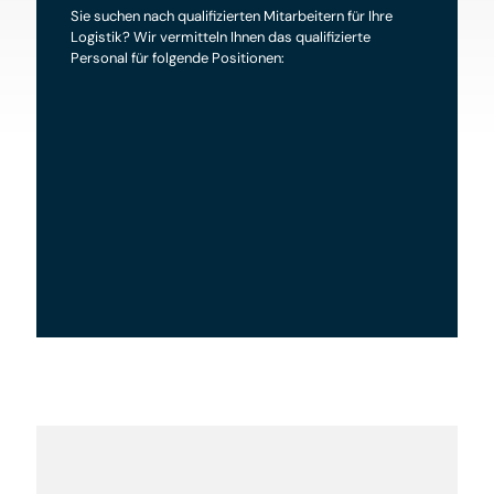
Sie suchen nach qualifizierten Mitarbeitern für Ihre
Logistik? Wir vermitteln Ihnen das qualifizierte
Personal für folgende Positionen:
Staplerfahrer
Lagerfachkräfte, -helfer,
Logistiker
Kommissionierer
Packer / Verpacker
Fahrer