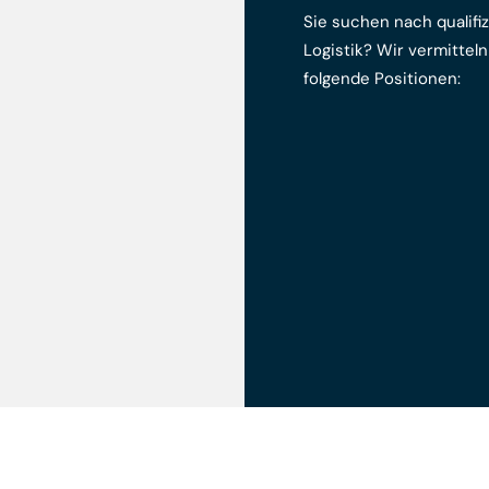
Sie suchen nach qualifiz
Logistik? Wir vermitteln
folgende Positionen:
Staplerfahrer
Lagerfachkräfte, -h
Logistiker
Kommissionierer
Packer / Verpacke
Fahrer