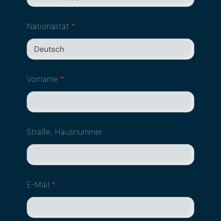
Nationalität
*
Vorname
*
Straße, Hausnummer
E-Mail
*