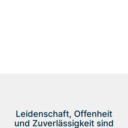
Verantwortung für Menschen und deren Zukunft.
Wir wollen, dass Jobs erfüllend sind. Aus diesem Grund schaffen
wir echte Partnerschaften zwischen Menschen und
Unternehmen. Dabei wollen wir nicht weniger als einfach alle
begeistern: Unsere Mitarbeiter und unsere Kunden.
Für ein Personalmanagement auf der Höhe der Zeit:
nachhaltig, flexibel und sicher.
Leidenschaft, Offenheit
und Zuverlässigkeit sind