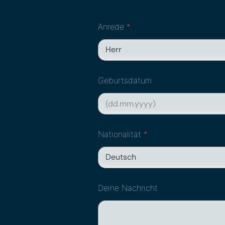
Anrede
*
Geburtsdatum
Nationalität
*
Deine Nachricht