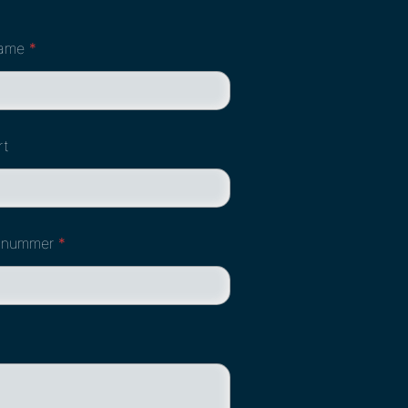
name
*
rt
onnummer
*