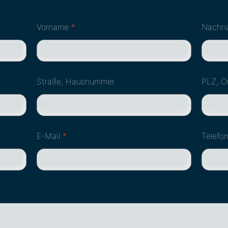
Vorname
*
Nach
Straße, Hausnummer
PLZ, O
E-Mail
*
Telef