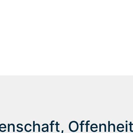
und Unternehmen. Dabei wolle
einfach alle begeistern: Unse
Kunden.
Für ein Personalmanagement 
nachhaltig, flexibel und siche
enschaft, Offenhei