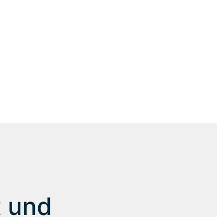
n wir nicht weniger als
re Mitarbeiter und unsere
auf der Höhe der Zeit:
r.
t und