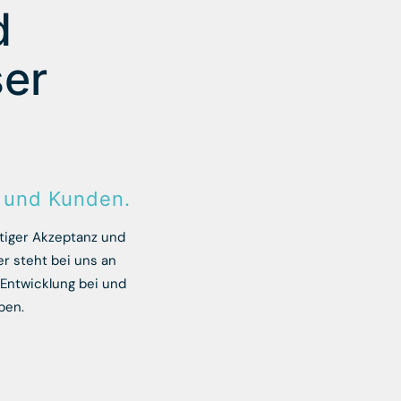
d
ser
n und Kunden.
itiger Akzeptanz und
r steht bei uns an
 Entwicklung bei und
ben.